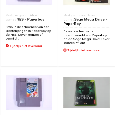
Merk / uitgever : Atari
Merk / uitgever : Atari
NES - Paperboy
Sega Mega Drive -
games
games
PaperBoy
Stap in de schoenen van een
krantenjongen in Paperboy op
Beleef de hectische
de NES! Lever kranten af,
bezorgwereld van Paperboy
vermijd...
op de Sega Mega Drive! Lever
kranten af, ont...
Tijdelijk niet leverbaar
Tijdelijk niet leverbaar