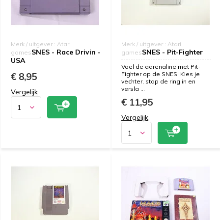
Merk / uitgever : Atari
Merk / uitgever : Atari
SNES - Race Drivin -
SNES - Pit-Fighter
games
games
USA
Voel de adrenaline met Pit-
Fighter op de SNES! Kies je
€ 8,95
vechter, stap de ring in en
versla ...
Vergelijk
€ 11,95
Vergelijk