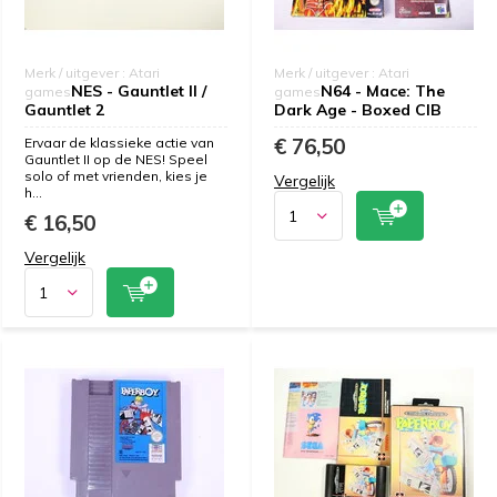
Merk / uitgever : Atari
Merk / uitgever : Atari
NES - Gauntlet II /
N64 - Mace: The
games
games
Gauntlet 2
Dark Age - Boxed CIB
€ 76,50
Ervaar de klassieke actie van
Gauntlet II op de NES! Speel
solo of met vrienden, kies je
Vergelijk
h...
€ 16,50
Vergelijk