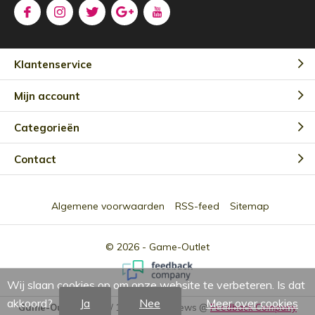
Klantenservice
Mijn account
Categorieën
Contact
Algemene voorwaarden
RSS-feed
Sitemap
© 2026 -
Game-Outlet
Wij slaan cookies op om onze website te verbeteren. Is dat
akkoord?
Ja
Nee
Meer over cookies
Game-Outlet NL
9.0
/
10
-
2301
Reviews @
Feedback Company