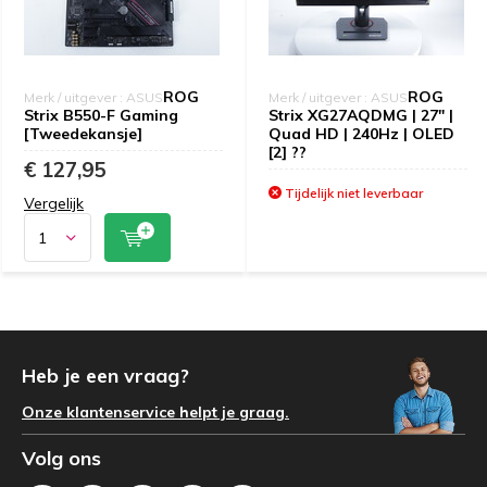
ROG
ROG
Merk / uitgever : ASUS
Merk / uitgever : ASUS
Strix B550-F Gaming
Strix XG27AQDMG | 27" |
[Tweedekansje]
Quad HD | 240Hz | OLED
[2] ??
€ 127,95
Tijdelijk niet leverbaar
Vergelijk
Heb je een vraag?
Onze klantenservice helpt je graag.
Volg ons