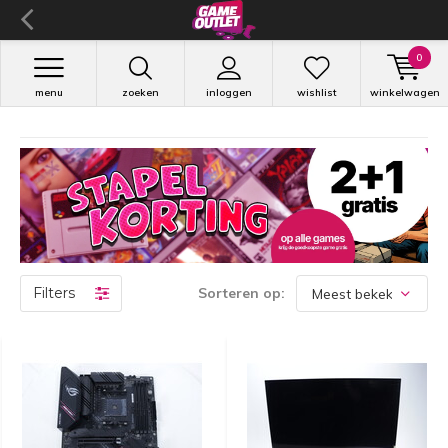
0
menu
zoeken
inloggen
wishlist
winkelwagen
Filters
Sorteren op: