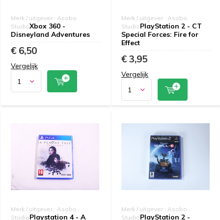
Merk / uitgever : Asobo
Merk / uitgever : Asobo
Xbox 360 -
PlayStation 2 - CT
Studio
Studio
Disneyland Adventures
Special Forces: Fire for
Effect
€ 6,50
€ 3,95
Vergelijk
Vergelijk
Merk / uitgever : Asobo
Merk / uitgever : Asobo
Playstation 4 - A
PlayStation 2 -
Studio
Studio