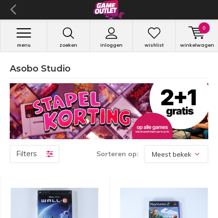
0
menu
zoeken
inloggen
wishlist
winkelwagen
Asobo Studio
Filters
Sorteren op: