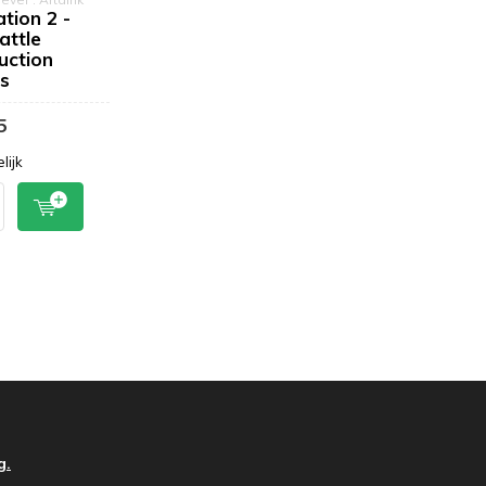
tion 2 -
attle
uction
es
5
lijk
g.