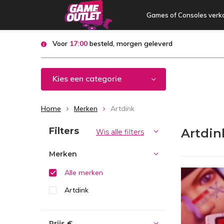
Games of Consoles verk
Voor
17:00
besteld, morgen geleverd
Kies een categorie
Home
Merken
Artdink
Sorteren op:
Filters
Artdin
Wis alle filters
Merken
Alle merken
Artdink
Prijs
€