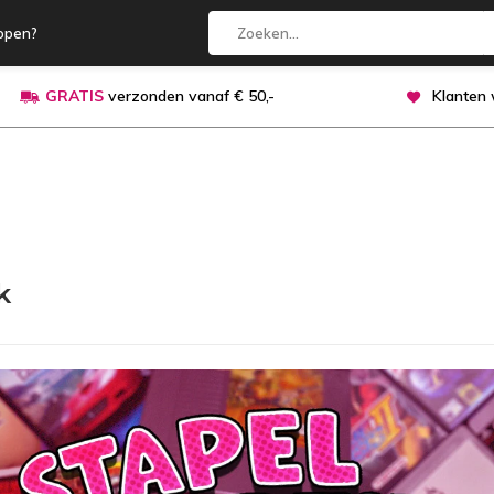
open?
GRATIS
verzonden vanaf € 50,-
Klanten
k