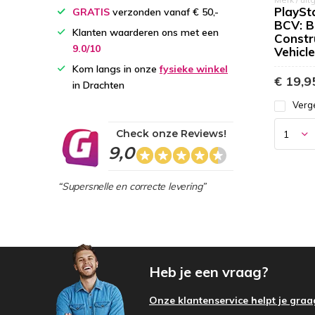
PlaySta
GRATIS
verzonden vanaf € 50,-
BCV: B
Klanten waarderen ons met een
Constr
9.0/10
Vehicl
Kom langs in onze
fysieke winkel
€ 19,9
in Drachten
Verge
Check onze Reviews!
9,0
“Supersnelle en correcte levering”
Heb je een vraag?
Onze klantenservice helpt je graa