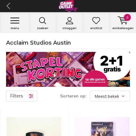
0
menu
zoeken
inloggen
wishlist
winkelwagen
Acclaim Studios Austin
Filters
Sorteren op: