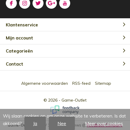
Klantenservice
Mijn account
Categorieën
Contact
Algemene voorwaarden
RSS-feed
Sitemap
© 2026 -
Game-Outlet
Wij slaan cookies op om onze website te verbeteren. Is dat
akkoord?
Ja
Nee
Meer over cookies
Game-Outlet NL
9.0
/
10
-
2301
Reviews @
Feedback Company