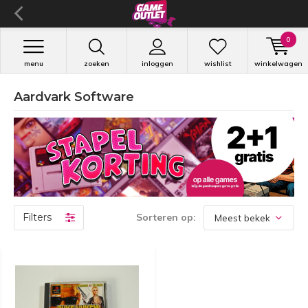
0
menu
zoeken
inloggen
wishlist
winkelwagen
Aardvark Software
Filters
Sorteren op: