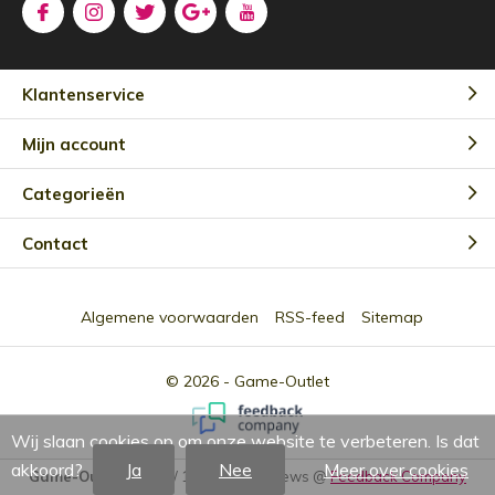
Klantenservice
Mijn account
Categorieën
Contact
Algemene voorwaarden
RSS-feed
Sitemap
© 2026 -
Game-Outlet
Wij slaan cookies op om onze website te verbeteren. Is dat
akkoord?
Ja
Nee
Meer over cookies
Game-Outlet NL
9.0
/
10
-
2301
Reviews @
Feedback Company