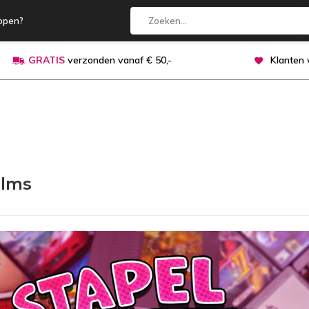
open?
GRATIS
verzonden vanaf € 50,-
Klanten
alms