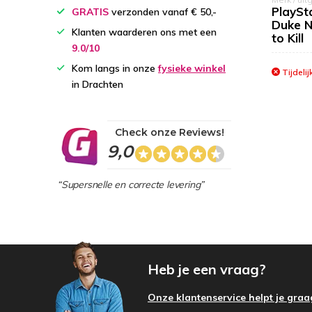
PlaySta
GRATIS
verzonden vanaf € 50,-
Duke 
Klanten waarderen ons met een
to Kill
9.0/10
Kom langs in onze
fysieke winkel
Tijdelij
in Drachten
Check onze Reviews!
9,0
“Supersnelle en correcte levering”
Heb je een vraag?
Onze klantenservice helpt je graa