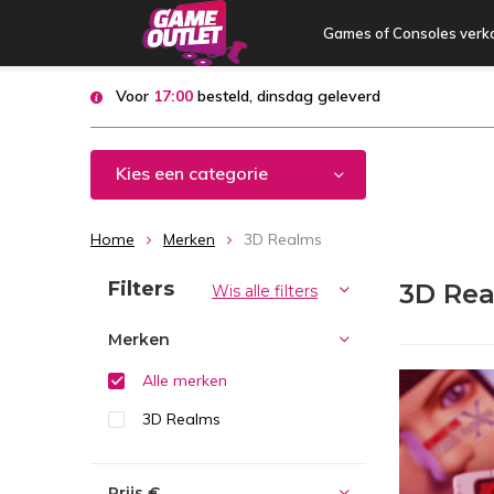
Games of Consoles verk
Voor
17:00
besteld, dinsdag geleverd
Kies een categorie
Home
Merken
3D Realms
Sorteren op:
Filters
3D Re
Wis alle filters
Merken
Alle merken
3D Realms
Prijs
€