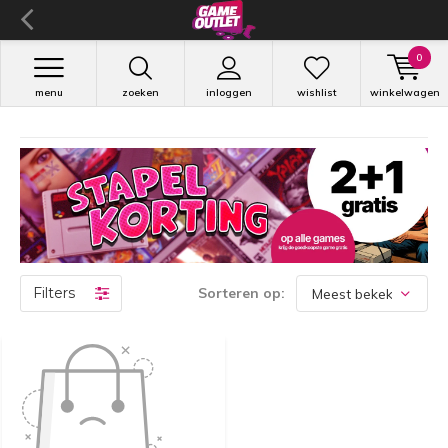
0
menu
zoeken
inloggen
wishlist
winkelwagen
Filters
Sorteren op: