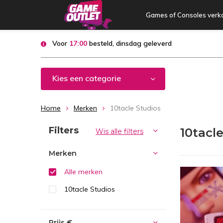
Games of Consoles verk
Voor
17:00
besteld, dinsdag geleverd
Kies een categorie
Home
Merken
10tacle Studios
Sorteren op:
Filters
10tacl
Wis alle filters
Merken
Alle merken
10tacle Studios
Prijs
€