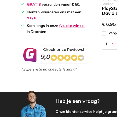
Studios
GRATIS
verzonden vanaf € 50,-
PlaySta
Klanten waarderen ons met een
David 
9.0/10
€ 6,95
Kom langs in onze
fysieke winkel
in Drachten
Verge
Check onze Reviews!
9,0
“Supersnelle en correcte levering”
Heb je een vraag?
Onze klantenservice helpt je graa