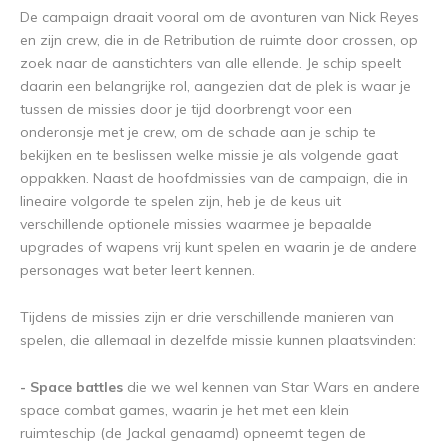
De campaign draait vooral om de avonturen van Nick Reyes
en zijn crew, die in de Retribution de ruimte door crossen, op
zoek naar de aanstichters van alle ellende. Je schip speelt
daarin een belangrijke rol, aangezien dat de plek is waar je
tussen de missies door je tijd doorbrengt voor een
onderonsje met je crew, om de schade aan je schip te
bekijken en te beslissen welke missie je als volgende gaat
oppakken. Naast de hoofdmissies van de campaign, die in
lineaire volgorde te spelen zijn, heb je de keus uit
verschillende optionele missies waarmee je bepaalde
upgrades of wapens vrij kunt spelen en waarin je de andere
personages wat beter leert kennen.
Tijdens de missies zijn er drie verschillende manieren van
spelen, die allemaal in dezelfde missie kunnen plaatsvinden:
- Space battles
die we wel kennen van Star Wars en andere
space combat games, waarin je het met een klein
ruimteschip (de Jackal genaamd) opneemt tegen de