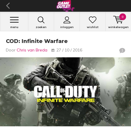
0
menu
zoeken
inloggen
wishlist
winkelwagen
COD: Infinite Warfare
Door
Chris van Breda
27 / 10 / 2016
1