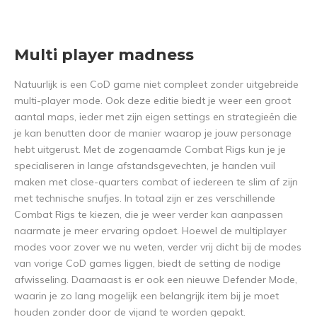
Multi player madness
Natuurlijk is een CoD game niet compleet zonder uitgebreide
multi-player mode. Ook deze editie biedt je weer een groot
aantal maps, ieder met zijn eigen settings en strategieën die
je kan benutten door de manier waarop je jouw personage
hebt uitgerust. Met de zogenaamde Combat Rigs kun je je
specialiseren in lange afstandsgevechten, je handen vuil
maken met close-quarters combat of iedereen te slim af zijn
met technische snufjes. In totaal zijn er zes verschillende
Combat Rigs te kiezen, die je weer verder kan aanpassen
naarmate je meer ervaring opdoet. Hoewel de multiplayer
modes voor zover we nu weten, verder vrij dicht bij de modes
van vorige CoD games liggen, biedt de setting de nodige
afwisseling. Daarnaast is er ook een nieuwe Defender Mode,
waarin je zo lang mogelijk een belangrijk item bij je moet
houden zonder door de vijand te worden gepakt.