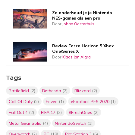
Zo onderhoud je je Nintendo
NES-games als een pro!
Door
Johan Oosterhuis
Review Forza Horizon 5 Xbox
One/Series X
Door
Klaas Jan Algra
Tags
Verbind je smartphone met je
PS4
Door
Kevin Hessels
Battlefield
(2)
Bethesda
(2)
Blizzard
(2)
Call Of Duty
(2)
Eevee
(1)
eFootball PES 2020
(1)
Speel Xbox games in Windows
Fall Out 4
(2)
FIFA 17
(2)
#FreshOnes
(2)
10
Metal Gear Solid
(4)
NintendoSwitch
(1)
Door
Kevin Hessels
Overwatch
(2)
PC
(18)
PlayStation 3
(6)