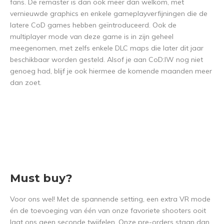
fans. De remaster is dan ook meer dan welkom, met
vernieuwde graphics en enkele gameplayverfijningen die de
latere CoD games hebben geïntroduceerd. Ook de
multiplayer mode van deze game is in zijn geheel
meegenomen, met zelfs enkele DLC maps die later dit jaar
beschikbaar worden gesteld. Alsof je aan CoD:IW nog niet
genoeg had, blijf je ook hiermee de komende maanden meer
dan zoet.
Must buy?
Voor ons wel! Met de spannende setting, een extra VR mode
én de toevoeging van één van onze favoriete shooters ooit
laat ons geen seconde twijfelen. Onze pre-orders staan dan