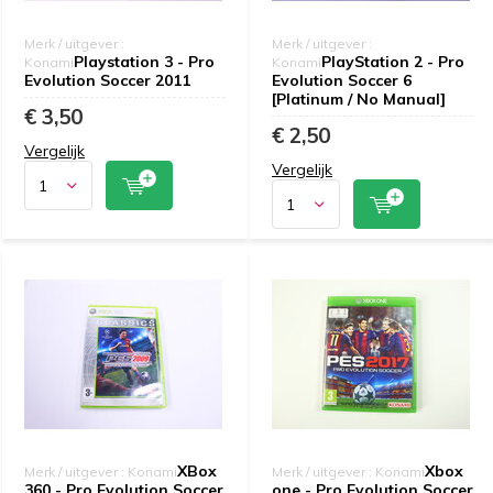
Merk / uitgever :
Merk / uitgever :
Playstation 3 - Pro
PlayStation 2 - Pro
Konami
Konami
Evolution Soccer 2011
Evolution Soccer 6
[Platinum / No Manual]
€ 3,50
€ 2,50
Vergelijk
Vergelijk
XBox
Xbox
Merk / uitgever : Konami
Merk / uitgever : Konami
360 - Pro Evolution Soccer
one - Pro Evolution Soccer